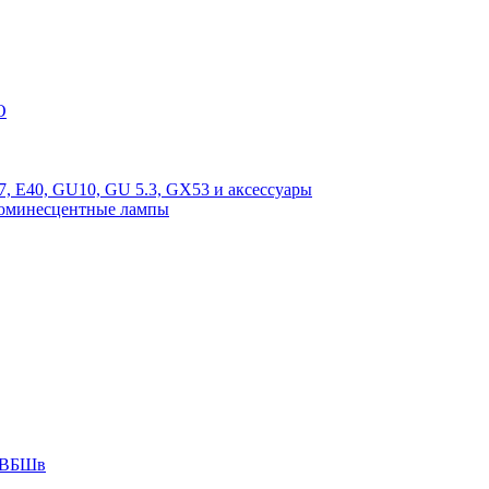
O
, E40, GU10, GU 5.3, GX53 и аксессуары
люминесцентные лампы
 АВБШв