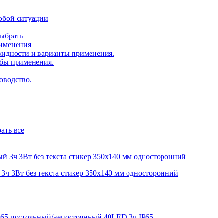
юбой ситуации
выбрать
рименения
идности и варианты применения.
бы применения.
оводство.
ать все
ч 3Вт без текста стикер 350х140 мм односторонний