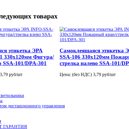
следующих товарах
ся этикетка ЭРА
Самоклеящаяся этикетка 
1 330х120мм Фигура/
SSA-106 330х120мм Пожар
о SSA-101/DPA-301
стрелка налево SSA-101/D
3,79
руб/шт
Цена: (без НДС)
3,79
руб/шт
светильники
ты
ьтом дистанционного управления
О
ЕТ ГАРАНТИЯ