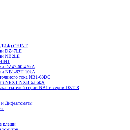
 (ДИФ) CHINT
рии DZ47LE
рии NB2LE
CHINT
ии DZ47-60 4.5kA
рии NB1-63H 10kA
тоянного тока NB1-63DC
рии NEXT NXB-63 6kA
выключателей серии NB1 и серии DZ158
О и Дифавтоматы
нт
е клещи
 хомутов