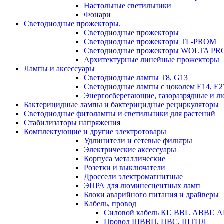
Настольные светильники
Фонари
Светодиодные прожекторы.
Светодиодные прожекторы
Светодиодные прожекторы TL-PROM
Светодиодные прожекторы WOLTA PR
Архитектурные линейные прожекторы
Лампы и аксессуары
Светодиодные лампы Т8, G13
Светодиодные лампы с цоколем Е14, Е27
Энергосберегающие, газоразрядные и 
Бактерицидные лампы и бактерицидные рециркуляторы
Светодиодные фитолампы и светильники для растений
Стабилизаторы напряжения
Комплектующие и другие электротовары
Удлинители и сетевые фильтры
Электрические аксессуары
Корпуса металлические
Розетки и выключатели
Дроссели электромагнитные
ЭПРА для люминесцентных ламп
Блоки аварийного питания и драйверы
Кабель, провод
Силовой кабель КГ. ВВГ. АВВГ.
Провод ШВВП, ПВС, ШТПЛ