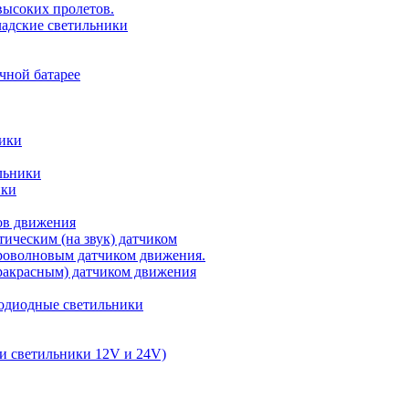
ысоких пролетов.
ладские светильники
чной батарее
ники
льники
ики
ов движения
ическим (на звук) датчиком
роволновым датчиком движения.
акрасным) датчиком движения
одиодные светильники
и светильники 12V и 24V)