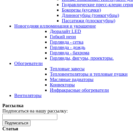
Гидравлические пресс-клещи сер
Бокорезы (кусачки)
Длинногубцы (тонкогубцы)
Пассатижи (плоскогубцы)
Новогодняя иллюминация и украшение
Дюралайт LED
Гибкий неон
Гирлянда - сетка
Гирлянда - дождь
Гирлянда - бахрома
Гирлянды, фигуры, проекторы.
Обогреватели
Тепловые завесы
Тепловентиляторы и тепловые пушки
Масляные радиаторы
Конвекторы
Инфракрасные обогреватели
Вентиляторы
Рассылка
Подписаться на нашу рассылку:
Подписаться
Статьи