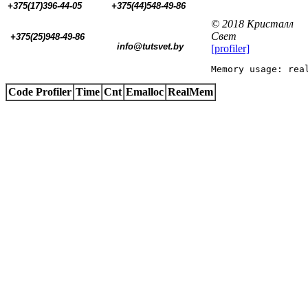
+375(17)396-44-05 
+375(44)548-49-86
© 2018 Кристалл
Свет
+375(25)948-49-86
  info@tutsvet.by
[profiler]
Memory usage: rea
Code Profiler
Time
Cnt
Emalloc
RealMem