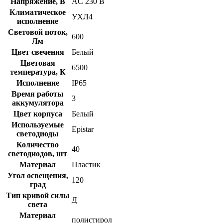
Напряжение, В
AC 230 В
Климатическое
УХЛ4
исполнение
Световой поток,
600
Лм
Цвет свечения
Белый
Цветовая
6500
температура, К
Исполнение
IP65
Время работы
3
аккумулятора
Цвет корпуса
Белый
Используемые
Epistar
светодиоды
Количество
40
светодиодов, шт
Материал
Пластик
Угол освещения,
120
град
Тип кривой силы
Д
света
Материал
полистирол