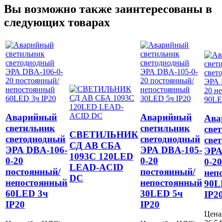
Вы возможно также заинтересованы в
следующих товарах
Аварийный
Аварийный
Ава
светильник
светильник
све
СВЕТИЛЬНИК
светодиодный
светодиодный
све
СД АВ СБА
ЭРА DBA-106-
ЭРА DBA-105-
ЭРА
1093С 120LED
0-20
0-20
0-20
LEAD-ACID
постоянный/
постоянный/
неп
DC
непостоянный
непостоянный
90L
60LED 3ч
30LED 5ч
IP2
IP20
IP20
Цена