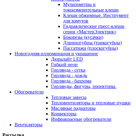
Мультиметры и
токоизмерительные клещи
Клещи обжимные. Инструмент
для хомутов
Гидравлические пресс-клещи
серии «МастерЭлектрик»
Бокорезы (кусачки)
Длинногубцы (тонкогубцы)
Пассатижи (плоскогубцы)
Новогодняя иллюминация и украшение
Дюралайт LED
Гибкий неон
Гирлянда - сетка
Гирлянда - дождь
Гирлянда - бахрома
Гирлянды, фигуры, проекторы.
Обогреватели
Тепловые завесы
Тепловентиляторы и тепловые пушки
Масляные радиаторы
Конвекторы
Инфракрасные обогреватели
Вентиляторы
Рассылка