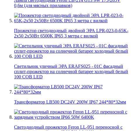
Лампа светодиодная Feron LB-214 G13 9W 175-265V
0,6м (для мясных прилавков)
Прожектор светодиодный двойной ЭРА LPR-023-0-65K-
2х50 2х50Вт 6500K IP65 3 метра с вилкой
Светильник уличный ЭРА ERAFS025 - 01C фасадный
сплит-прожектор на солнечной батарее холодный белый
100 COB LED
Трансформатор LB500 DC24V 200W IP67 244*80*32мм
Светодиодный прожектор Feron LL-951 переносной с