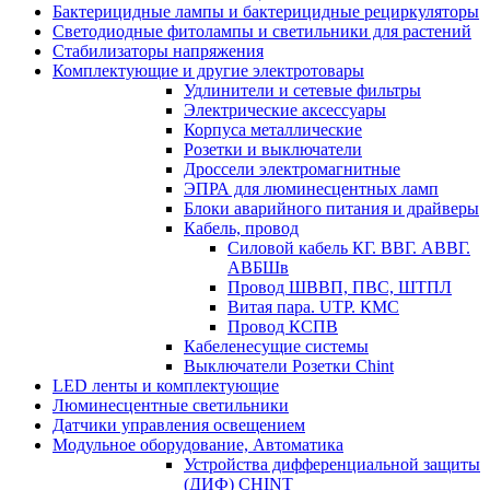
Бактерицидные лампы и бактерицидные рециркуляторы
Светодиодные фитолампы и светильники для растений
Стабилизаторы напряжения
Комплектующие и другие электротовары
Удлинители и сетевые фильтры
Электрические аксессуары
Корпуса металлические
Розетки и выключатели
Дроссели электромагнитные
ЭПРА для люминесцентных ламп
Блоки аварийного питания и драйверы
Кабель, провод
Силовой кабель КГ. ВВГ. АВВГ.
АВБШв
Провод ШВВП, ПВС, ШТПЛ
Витая пара. UTP. КМС
Провод КСПВ
Кабеленесущие системы
Выключатели Розетки Chint
LED ленты и комплектующие
Люминесцентные светильники
Датчики управления освещением
Модульное оборудование, Автоматика
Устройства дифференциальной защиты
(ДИФ) CHINT