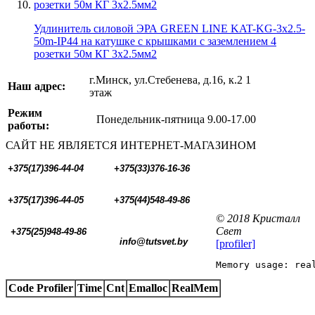
Удлинитель силовой ЭРА GREEN LINE KAT-KG-3x2.5-
50m-IP44 на катушке c крышками с заземлением 4
розетки 50м КГ 3x2.5мм2
г.Минск, ул.Стебенева, д.16, к.2 1
Наш адрес:
этаж
Режим
Понедельник-пятница 9.00-17.00
работы:
САЙТ НЕ ЯВЛЯЕТСЯ ИНТЕРНЕТ-МАГАЗИНОМ
+375(17)396-44-04
+375(33)376-16-36
+375(17)396-44-05 
+375(44)548-49-86
© 2018 Кристалл
Свет
+375(25)948-49-86
  info@tutsvet.by
[profiler]
Memory usage: rea
Code Profiler
Time
Cnt
Emalloc
RealMem