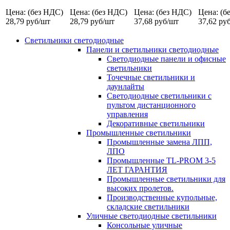
Цена: (без НДС)
Цена: (без НДС)
Цена: (без НДС)
Цена: (б
28,79
руб/шт
28,79
руб/шт
37,68
руб/шт
37,62
руб
Светильники светодиодные
Панели и светильники светодиодные
Светодиодные панели и офисные
светильники
Точечные светильники и
даунлайты
Светодиодные светильники с
пультом дистанционного
управления
Декоративные светильники
Промышленные светильники
Промышленные замена ЛПП,
ЛПО
Промышленные TL-PROM 3-5
ЛЕТ ГАРАНТИЯ
Промышленные светильники для
высоких пролетов.
Производственные купольные,
складские светильники
Уличные светодиодные светильники
Консольные уличные