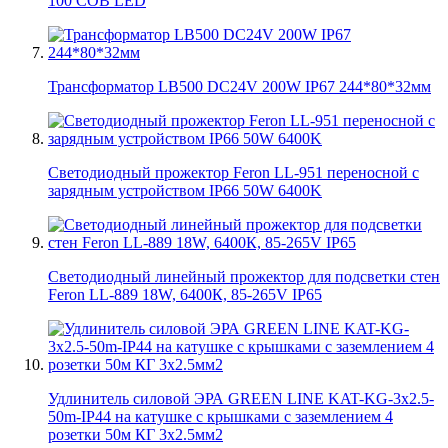
100 COB LED
Трансформатор LB500 DC24V 200W IP67 244*80*32мм
Светодиодный прожектор Feron LL-951 переносной с
зарядным устройством IP66 50W 6400K
Светодиодный линейный прожектор для подсветки стен
Feron LL-889 18W, 6400К, 85-265V IP65
Удлинитель силовой ЭРА GREEN LINE KAT-KG-3x2.5-
50m-IP44 на катушке c крышками с заземлением 4
розетки 50м КГ 3x2.5мм2