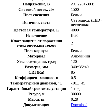
Напряжение, В
AC 220+-30 В
Световой поток, Лм
1500
Цвет свечения
Белый
Светодиод. (LED)
Источник света
несменная
Цветовая температура, К
4000
Исполнение
IP20
Класс защиты от поражения
2
электрическим током
Цвет корпуса
Белый
Материал
Алюминий
Угол освещения, град
120
Размеры, мм
340*35*40
CRI (Ra)
85
Коэффициент мощности
0,5
Температурный диапазон, °C
-10...+45
Гарантийный срок эксплуатации
1 год
Ресурс, ч
30000
Масса, кг
0,28
Документация
Download