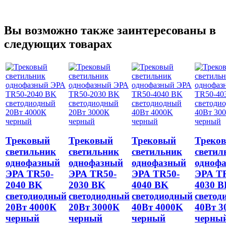
Вы возможно также заинтересованы в
следующих товарах
Трековый
Трековый
Трековый
Треко
светильник
светильник
светильник
светил
однофазный
однофазный
однофазный
одноф
ЭРА TR50-
ЭРА TR50-
ЭРА TR50-
ЭРА T
2040 BK
2030 BK
4040 BK
4030 
светодиодный
светодиодный
светодиодный
светод
20Вт 4000К
20Вт 3000К
40Вт 4000K
40Вт 3
черный
черный
черный
черны