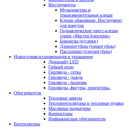
Инструменты
Мультиметры и
токоизмерительные клещи
Клещи обжимные. Инструмент
для хомутов
Гидравлические пресс-клещи
серии «МастерЭлектрик»
Бокорезы (кусачки)
Длинногубцы (тонкогубцы)
Пассатижи (плоскогубцы)
Новогодняя иллюминация и украшение
Дюралайт LED
Гибкий неон
Гирлянда - сетка
Гирлянда - дождь
Гирлянда - бахрома
Гирлянды, фигуры, проекторы.
Обогреватели
Тепловые завесы
Тепловентиляторы и тепловые пушки
Масляные радиаторы
Конвекторы
Инфракрасные обогреватели
Вентиляторы