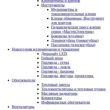
Кронштейны и крепеж
Инструменты
Мультиметры и
токоизмерительные клещи
Клещи обжимные. Инструмент
для хомутов
Гидравлические пресс-клещи
серии «МастерЭлектрик»
Бокорезы (кусачки)
Длинногубцы (тонкогубцы)
Пассатижи (плоскогубцы)
Новогодняя иллюминация и украшение
Дюралайт LED
Гибкий неон
Гирлянда - сетка
Гирлянда - дождь
Гирлянда - бахрома
Гирлянды, фигуры, проекторы.
Обогреватели
Тепловые завесы
Тепловентиляторы и тепловые пушки
Масляные радиаторы
Конвекторы
Инфракрасные обогреватели
Вентиляторы