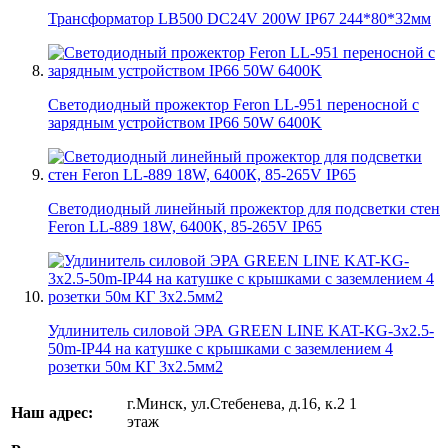
Трансформатор LB500 DC24V 200W IP67 244*80*32мм
Светодиодный прожектор Feron LL-951 переносной с
зарядным устройством IP66 50W 6400K
Светодиодный линейный прожектор для подсветки стен
Feron LL-889 18W, 6400К, 85-265V IP65
Удлинитель силовой ЭРА GREEN LINE KAT-KG-3x2.5-
50m-IP44 на катушке c крышками с заземлением 4
розетки 50м КГ 3x2.5мм2
г.Минск, ул.Стебенева, д.16, к.2 1
Наш адрес:
этаж