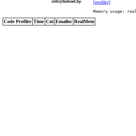
  info@tutsvet.by
[profiler]
Memory usage: rea
Code Profiler
Time
Cnt
Emalloc
RealMem