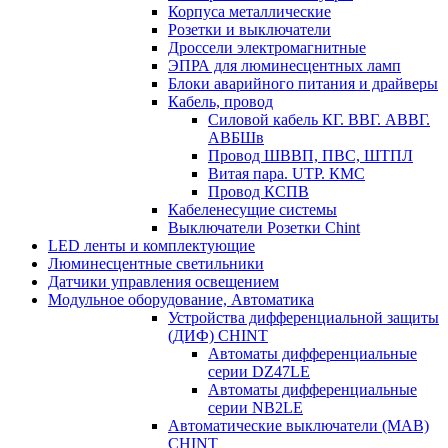
Корпуса металлические
Розетки и выключатели
Дроссели электромагнитные
ЭПРА для люминесцентных ламп
Блоки аварийного питания и драйверы
Кабель, провод
Силовой кабель КГ. ВВГ. АВВГ.
АВБШв
Провод ШВВП, ПВС, ШТПЛ
Витая пара. UTP. КМС
Провод КСПВ
Кабеленесущие системы
Выключатели Розетки Chint
LED ленты и комплектующие
Люминесцентные светильники
Датчики управления освещением
Модульное оборудование, Автоматика
Устройства дифференциальной защиты
(ДИФ) CHINT
Автоматы дифференциальные
серии DZ47LE
Автоматы дифференциальные
серии NB2LE
Автоматические выключатели (МАВ)
CHINT