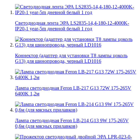
Светодиодная лента ЭРА LS2835-14,4-180-12-4000K-
IP20-1 year-5m дневной белый 1 год
Коннектор (адаптер для установки Т8 лампы цоколь
G13) для шинопровода, черный LD1016
Лампа светодиодная Feron LB-217 G13 72W 175-265V
6400K 1,2м
Лампа светодиодная Feron LB-214 G13 9W 175-265V
0,6м (для мясных прилавков)