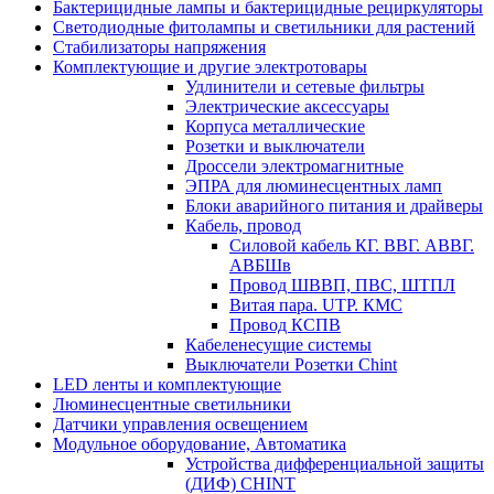
Бактерицидные лампы и бактерицидные рециркуляторы
Светодиодные фитолампы и светильники для растений
Стабилизаторы напряжения
Комплектующие и другие электротовары
Удлинители и сетевые фильтры
Электрические аксессуары
Корпуса металлические
Розетки и выключатели
Дроссели электромагнитные
ЭПРА для люминесцентных ламп
Блоки аварийного питания и драйверы
Кабель, провод
Силовой кабель КГ. ВВГ. АВВГ.
АВБШв
Провод ШВВП, ПВС, ШТПЛ
Витая пара. UTP. КМС
Провод КСПВ
Кабеленесущие системы
Выключатели Розетки Chint
LED ленты и комплектующие
Люминесцентные светильники
Датчики управления освещением
Модульное оборудование, Автоматика
Устройства дифференциальной защиты
(ДИФ) CHINT