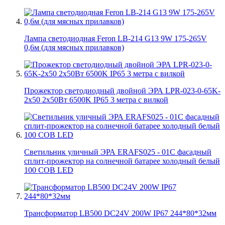
Лампа светодиодная Feron LB-214 G13 9W 175-265V
0,6м (для мясных прилавков)
Прожектор светодиодный двойной ЭРА LPR-023-0-65K-
2х50 2х50Вт 6500K IP65 3 метра с вилкой
Светильник уличный ЭРА ERAFS025 - 01C фасадный
сплит-прожектор на солнечной батарее холодный белый
100 COB LED
Трансформатор LB500 DC24V 200W IP67 244*80*32мм