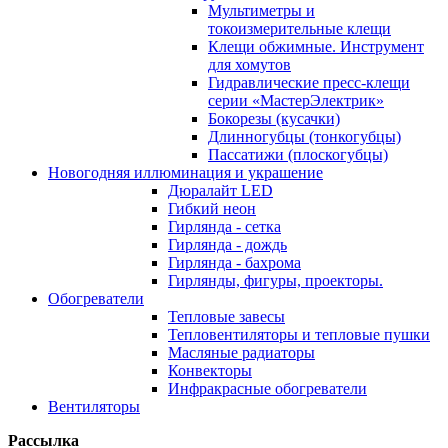
Мультиметры и
токоизмерительные клещи
Клещи обжимные. Инструмент
для хомутов
Гидравлические пресс-клещи
серии «МастерЭлектрик»
Бокорезы (кусачки)
Длинногубцы (тонкогубцы)
Пассатижи (плоскогубцы)
Новогодняя иллюминация и украшение
Дюралайт LED
Гибкий неон
Гирлянда - сетка
Гирлянда - дождь
Гирлянда - бахрома
Гирлянды, фигуры, проекторы.
Обогреватели
Тепловые завесы
Тепловентиляторы и тепловые пушки
Масляные радиаторы
Конвекторы
Инфракрасные обогреватели
Вентиляторы
Рассылка