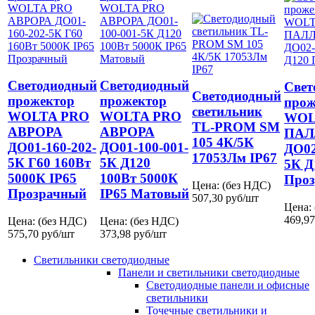
Светодиодный
Светодиодный
Свет
Светодиодный
прожектор
прожектор
прож
светильник
WOLTA PRO
WOLTA PRO
WOL
TL-PROM SM
АВРОРА
АВРОРА
ПАЛ
105 4К/5К
ДО01-160-202-
ДО01-100-001-
ДО02
17053Лм IP67
5К Г60 160Вт
5К Д120
5К Д
5000К IP65
100Вт 5000К
Про
Цена: (без НДС)
Прозрачный
IP65 Матовый
507,30
руб/шт
Цена:
469,97
Цена: (без НДС)
Цена: (без НДС)
575,70
руб/шт
373,98
руб/шт
Светильники светодиодные
Панели и светильники светодиодные
Светодиодные панели и офисные
светильники
Точечные светильники и