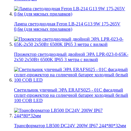
Лампа светодиодная Feron LB-214 G13 9W 175-265V
0,6м (для мясных прилавков)
Прожектор светодиодный двойной ЭРА LPR-023-0-65K-
2х50 2х50Вт 6500K IP65 3 метра с вилкой
Светильник уличный ЭРА ERAFS025 - 01C фасадный
сплит-прожектор на солнечной батарее холодный белый
100 COB LED
Трансформатор LB500 DC24V 200W IP67 244*80*32мм