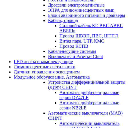
Дроссели электромагнитные
ЭПРА для люминесцентных ламп
Блоки аварийного питания и драйверы
Кабель, провод
Силовой кабель КГ. ВВГ. АВВГ.
АВБШв
Провод ШВВП, ПВС, ШТПЛ
Витая пара. UTP. КМС
Провод КСПВ
Кабеленесущие системы
Выключатели Розетки Chint
LED ленты и комплектующие
Люминесцентные светильники
Датчики управления освещением
Модульное оборудование, Автоматика
Устройства дифференциальной защиты
(ДИФ) CHINT
Автоматы дифференциальные
серии DZ47LE
Автоматы дифференциальные
серии NB2LE
Автоматические выключатели (МАВ)
CHINT
Автоматический выключатель