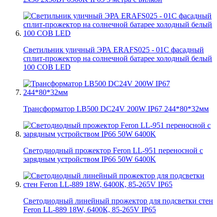
Светильник уличный ЭРА ERAFS025 - 01C фасадный
сплит-прожектор на солнечной батарее холодный белый
100 COB LED
Трансформатор LB500 DC24V 200W IP67 244*80*32мм
Светодиодный прожектор Feron LL-951 переносной с
зарядным устройством IP66 50W 6400K
Светодиодный линейный прожектор для подсветки стен
Feron LL-889 18W, 6400К, 85-265V IP65