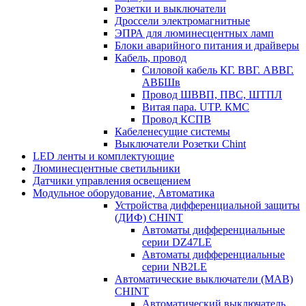
Розетки и выключатели
Дроссели электромагнитные
ЭПРА для люминесцентных ламп
Блоки аварийного питания и драйверы
Кабель, провод
Силовой кабель КГ. ВВГ. АВВГ.
АВБШв
Провод ШВВП, ПВС, ШТПЛ
Витая пара. UTP. КМС
Провод КСПВ
Кабеленесущие системы
Выключатели Розетки Chint
LED ленты и комплектующие
Люминесцентные светильники
Датчики управления освещением
Модульное оборудование, Автоматика
Устройства дифференциальной защиты
(ДИФ) CHINT
Автоматы дифференциальные
серии DZ47LE
Автоматы дифференциальные
серии NB2LE
Автоматические выключатели (МАВ)
CHINT
Автоматический выключатель