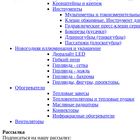
Кронштейны и крепеж
Инструменты
Мультиметры и токоизмерительны
Клещи обжимные. Инструмент для
Гидравлические пресс-клещи сер
Бокорезы (кусачки)
Длинногубцы (тонкогубцы)
Пассатижи (плоскогубцы)
Новогодняя иллюминация и украшение
Дюралайт LED
Гибкий неон
Гирлянда - сетка
Гирлянда - дождь
Гирлянда - бахрома
Гирлянды, фигуры, проекторы.
Обогреватели
Тепловые завесы
Тепловентиляторы и тепловые пушки
Масляные радиаторы
Конвекторы
Инфракрасные обогреватели
Вентиляторы
Рассылка
Подписаться на нашу рассылку: