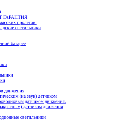
О
ЕТ ГАРАНТИЯ
ысоких пролетов.
ладские светильники
чной батарее
ники
льники
ики
ов движения
ическим (на звук) датчиком
роволновым датчиком движения.
акрасным) датчиком движения
одиодные светильники