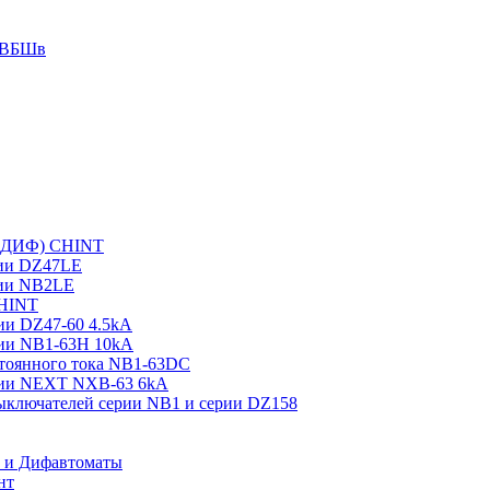
 АВБШв
 (ДИФ) CHINT
рии DZ47LE
рии NB2LE
CHINT
ии DZ47-60 4.5kA
рии NB1-63H 10kA
тоянного тока NB1-63DC
рии NEXT NXB-63 6kA
выключателей серии NB1 и серии DZ158
О и Дифавтоматы
нт