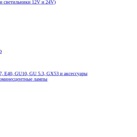
и светильники 12V и 24V)
O
, E40, GU10, GU 5.3, GX53 и аксессуары
люминесцентные лампы