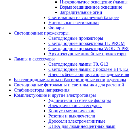
Низковольтное освещение (лампы 
Взрывозащищенное освещение
Заградительные огни
Светильники на солнечной батарее
Настольные светильники
Фонари
Светодиодные прожекторы.
Светодиодные прожекторы
Светодиодные прожекторы TL-PROM
Светодиодные прожекторы WOLTA PR
Архитектурные линейные прожекторы
Лампы и аксессуары
Светодиодные лампы Т8, G13
Светодиодные лампы с цоколем Е14, Е27
Энергосберегающие, газоразрядные и 
Бактерицидные лампы и бактерицидные рециркуляторы
Светодиодные фитолампы и светильники для растений
Стабилизаторы напряжения
Комплектующие и другие электротовары
Удлинители и сетевые фильтры
Электрические аксессуары
Корпуса металлические
Розетки и выключатели
Дроссели электромагнитные
ЭПРА для люминесцентных ламп