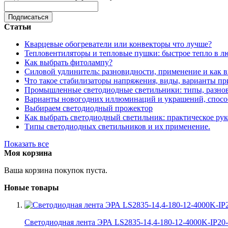
Подписаться
Статьи
Кварцевые обогреватели или конвекторы что лучше?
Тепловентиляторы и тепловые пушки: быстрое тепло в л
Как выбрать фитолампу?
Силовой удлинитель: разновидности, применение и как 
Что такое стабилизаторы напряжения, виды, варианты п
Промышленные светодиодные светильники: типы, разнов
Варианты новогодних иллюминаций и украшений, спосо
Выбираем светодиодный прожектор
Как выбрать светодиодный светильник: практическое рук
Типы светодиодных светильников и их применение.
Показать все
Моя корзина
Ваша корзина покупок пуста.
Новые товары
Светодиодная лента ЭРА LS2835-14,4-180-12-4000K-IP20-