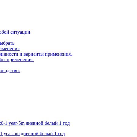
юбой ситуации
выбрать
рименения
идности и варианты применения.
бы применения.
оводство.
1 year-5m дневной белый 1 год