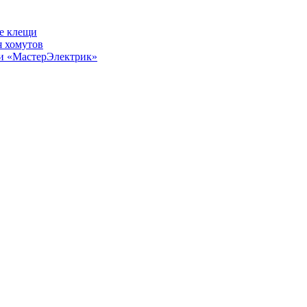
е клещи
 хомутов
ии «МастерЭлектрик»