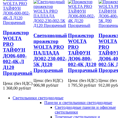
Прожектор
Светодиодный
Прожектор
Прожек
WOLTA
прожектор
WOLTA
WOLTA
PRO
WOLTA PRO
PRO
PRO
ТАЙФУН
ПАЛЛАДА
ТАЙФУН
ТАЙФУ
ДО06-600-
ДО02-230-002-
ДО06-800-
ДО06-40
002-4К-Л
5К Д120
002-4К Д120
002-5К 
Д120
Прозрачный
Прозрачный
Прозра
Прозрачный
Цена: (без НДС)
Цена: (без НДС)
Цена: (бе
Цена: (без НДС)
906,98
руб/шт
1 795,50
руб/шт
912,00
руб
1 368,00
руб/шт
Светильники светодиодные
Панели и светильники светодиодные
Светодиодные панели и офисные
светильники
Точечные светильники и