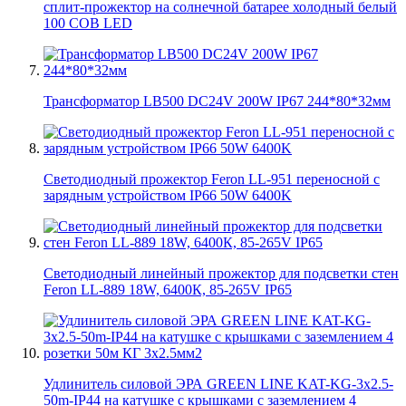
сплит-прожектор на солнечной батарее холодный белый
100 COB LED
Трансформатор LB500 DC24V 200W IP67 244*80*32мм
Светодиодный прожектор Feron LL-951 переносной с
зарядным устройством IP66 50W 6400K
Светодиодный линейный прожектор для подсветки стен
Feron LL-889 18W, 6400К, 85-265V IP65
Удлинитель силовой ЭРА GREEN LINE KAT-KG-3x2.5-
50m-IP44 на катушке c крышками с заземлением 4