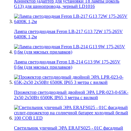
Коннектор (адаптер для установки Т8 лампы цоколь
G13) для шинопровода, черный LD1016
Лампа светодиодная Feron LB-217 G13 72W 175-265V
6400K 1,2м
Лампа светодиодная Feron LB-214 G13 9W 175-265V
0,6м (для мясных прилавков)
Прожектор светодиодный двойной ЭРА LPR-023-0-65K-
2х50 2х50Вт 6500K IP65 3 метра с вилкой
Светильник уличный ЭРА ERAFS025 - 01C фасадный