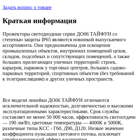
Задать вопрос о товаре
Краткая информация
Прожекторы светодиодные серии ДО06 ТАЙФУН со
степенью защиты IP65 являются новинкой выпускаемого
ассортимента. Они предназначены для освещения
промышленных объектов, внутренних помещений цехов,
складов, подсобных и сопутствующих помещений, а также
больших прилегающих уличных территорий: строек,
карьеров, парковок у торговых центров, больших садово-
парковых территорий, спортивных объектов (без требований
к телетрансляциям) и других уличных пространств.
Все модели линейки ДО06 ТАЙФУН отличаются
исключительной надежностью, долговечностью и высокими
эксплуатационными характеристиками. Срок службы
составляет не менее 50 000 часов, эффективность светоотдачи
— 190 лм/Вт, цветовые температуры — 4000К и 5000К,
различные типы КСС - Г60, Д90, Д120. Низкое значение
коэффициента пульсации светового потока, исключает
стробоскопический эффект восприятия.