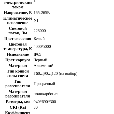
1
электрическим
током
Напряжение, В
165-265В
Климатическое
У1
исполнение
Световой
228000
поток, Лм
Цвет свечения
Белый
Цветовая
4000/5000
температура, К
Исполнение
IP65
Цвет корпуса
Черный
Материал
Алюминий
Тип кривой
Г60,Д90,Д120 (на выбор)
силы света
Тип
Прозрачный
рассеивателя
Материал
поликарбонат
рассеивателя
Размеры, мм
940*690*300
CRI (Ra)
80
Коэффициент