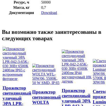
Ресурс, ч
50000
Масса, кг
0,7
Документация
Download
Вы возможно также заинтересованы в
следующих товарах
Прожектор
Прожектор
Свето
Прожектор
светодиодный
светодиодный
проже
cветодиодный
уличный
уличный ЭРА
Lumin
WOLTA
ЭРА LPR-