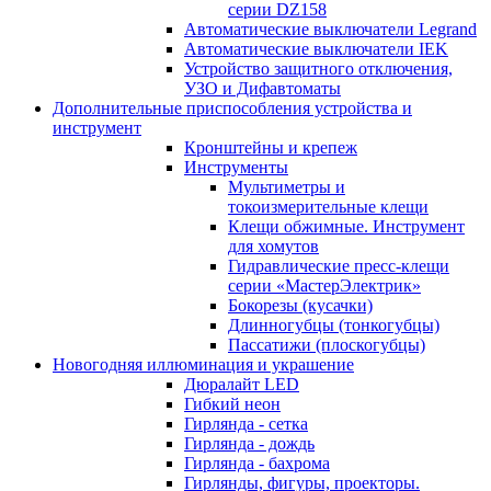
серии DZ158
Автоматические выключатели Legrand
Автоматические выключатели IEK
Устройство защитного отключения,
УЗО и Дифавтоматы
Дополнительные приспособления устройства и
инструмент
Кронштейны и крепеж
Инструменты
Мультиметры и
токоизмерительные клещи
Клещи обжимные. Инструмент
для хомутов
Гидравлические пресс-клещи
серии «МастерЭлектрик»
Бокорезы (кусачки)
Длинногубцы (тонкогубцы)
Пассатижи (плоскогубцы)
Новогодняя иллюминация и украшение
Дюралайт LED
Гибкий неон
Гирлянда - сетка
Гирлянда - дождь
Гирлянда - бахрома
Гирлянды, фигуры, проекторы.