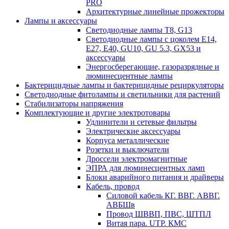
PRO
Архитектурные линейные прожекторы
Лампы и аксессуары
Светодиодные лампы Т8, G13
Светодиодные лампы с цоколем Е14,
Е27, E40, GU10, GU 5.3, GX53 и
аксессуары
Энергосберегающие, газоразрядные и
люминесцентные лампы
Бактерицидные лампы и бактерицидные рециркуляторы
Светодиодные фитолампы и светильники для растений
Стабилизаторы напряжения
Комплектующие и другие электротовары
Удлинители и сетевые фильтры
Электрические аксессуары
Корпуса металлические
Розетки и выключатели
Дроссели электромагнитные
ЭПРА для люминесцентных ламп
Блоки аварийного питания и драйверы
Кабель, провод
Силовой кабель КГ. ВВГ. АВВГ.
АВБШв
Провод ШВВП, ПВС, ШТПЛ
Витая пара. UTP. КМС