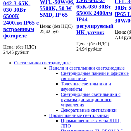
LPR-042-2-
LFL-3
WFL-50W/06,
042-3-65K-
65K-030 30Вт
30Вт 
5500K, 50 W
030 30Вт
6500К 2400лм
IP65 
SMD, IP 65
6500К
IP44
30W/0
2400лм IP65 с
регулируемый
Цена: (без НДС)
встроенным
25,42
руб.
ИК датчик
Цена: (
фотореле
7,13
руб
Цена: (без НДС)
Цена: (без НДС)
24,94
руб/шт
24,45
руб/шт
Светильники светодиодные
Панели и светильники светодиодные
Светодиодные панели и офисные
светильники
Точечные светильники и
даунлайты
Светодиодные светильники с
пультом дистанционного
управления
Декоративные светильники
Промышленные светильники
Промышленные замена ЛПП,
ЛПО