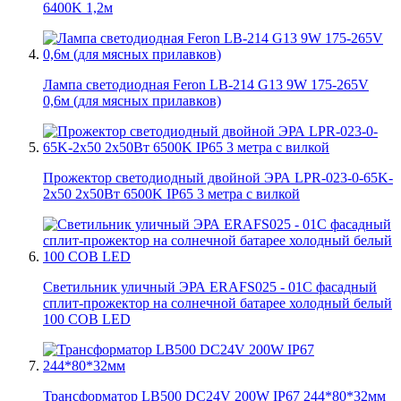
6400K 1,2м
Лампа светодиодная Feron LB-214 G13 9W 175-265V
0,6м (для мясных прилавков)
Прожектор светодиодный двойной ЭРА LPR-023-0-65K-
2х50 2х50Вт 6500K IP65 3 метра с вилкой
Светильник уличный ЭРА ERAFS025 - 01C фасадный
сплит-прожектор на солнечной батарее холодный белый
100 COB LED
Трансформатор LB500 DC24V 200W IP67 244*80*32мм