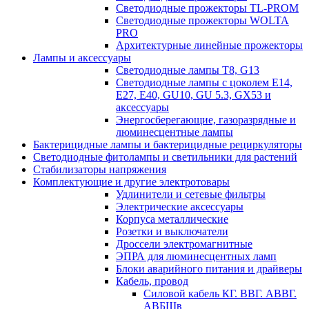
Светодиодные прожекторы TL-PROM
Светодиодные прожекторы WOLTA
PRO
Архитектурные линейные прожекторы
Лампы и аксессуары
Светодиодные лампы Т8, G13
Светодиодные лампы с цоколем Е14,
Е27, E40, GU10, GU 5.3, GX53 и
аксессуары
Энергосберегающие, газоразрядные и
люминесцентные лампы
Бактерицидные лампы и бактерицидные рециркуляторы
Светодиодные фитолампы и светильники для растений
Стабилизаторы напряжения
Комплектующие и другие электротовары
Удлинители и сетевые фильтры
Электрические аксессуары
Корпуса металлические
Розетки и выключатели
Дроссели электромагнитные
ЭПРА для люминесцентных ламп
Блоки аварийного питания и драйверы
Кабель, провод
Силовой кабель КГ. ВВГ. АВВГ.
АВБШв