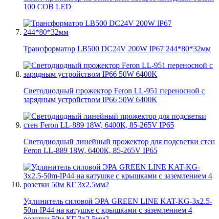
100 COB LED
Трансформатор LB500 DC24V 200W IP67 244*80*32мм
Светодиодный прожектор Feron LL-951 переносной с
зарядным устройством IP66 50W 6400K
Светодиодный линейный прожектор для подсветки стен
Feron LL-889 18W, 6400К, 85-265V IP65
Удлинитель силовой ЭРА GREEN LINE KAT-KG-3x2.5-
50m-IP44 на катушке c крышками с заземлением 4
розетки 50м КГ 3x2.5мм2