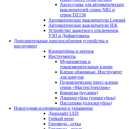
Аксессуары для автоматических
выключателей серии NB1 и
серии DZ158
Автоматические выключатели Legrand
Автоматические выключатели IEK
Устройство защитного отключения,
УЗО и Дифавтоматы
Дополнительные приспособления устройства и
инструмент
Кронштейны и крепеж
Инструменты
Мультиметры и
токоизмерительные клещи
Клещи обжимные. Инструмент
для хомутов
Гидравлические пресс-клещи
серии «МастерЭлектрик»
Бокорезы (кусачки)
Длинногубцы (тонкогубцы)
Пассатижи (плоскогубцы)
Новогодняя иллюминация и украшение
Дюралайт LED
Гибкий неон
Гирлянда - сетка
Гирлянда - дождь