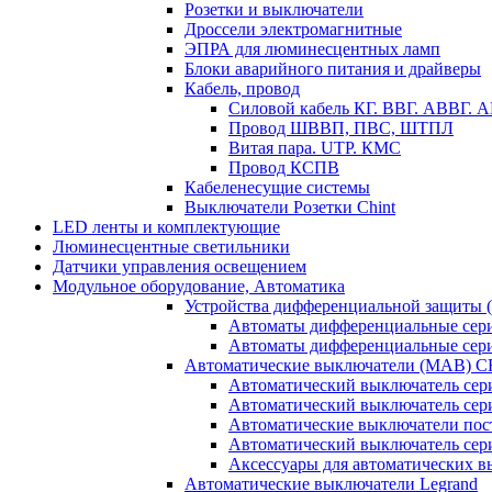
Розетки и выключатели
Дроссели электромагнитные
ЭПРА для люминесцентных ламп
Блоки аварийного питания и драйверы
Кабель, провод
Силовой кабель КГ. ВВГ. АВВГ.
Провод ШВВП, ПВС, ШТПЛ
Витая пара. UTP. КМС
Провод КСПВ
Кабеленесущие системы
Выключатели Розетки Chint
LED ленты и комплектующие
Люминесцентные светильники
Датчики управления освещением
Модульное оборудование, Автоматика
Устройства дифференциальной защиты
Автоматы дифференциальные се
Автоматы дифференциальные се
Автоматические выключатели (МАВ) 
Автоматический выключатель сер
Автоматический выключатель се
Автоматические выключатели пос
Автоматический выключатель се
Аксессуары для автоматических 
Автоматические выключатели Legrand