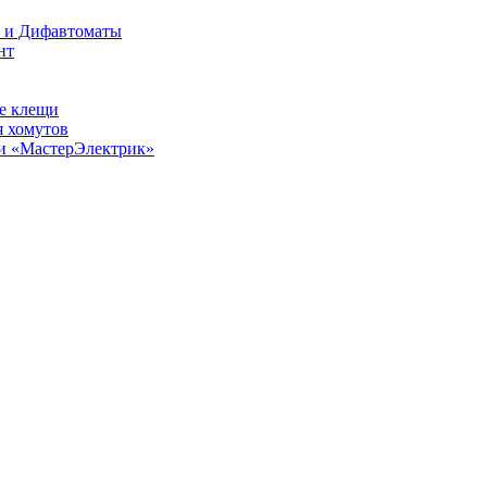
О и Дифавтоматы
нт
е клещи
 хомутов
ии «МастерЭлектрик»