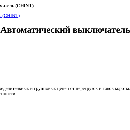
чатель (CHINT)
D Автоматический выключател
еделительных и групповых цепей от перегрузок и токов коротк
енности.