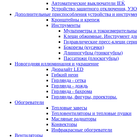
Автоматические выключатели IEK
Устройство защитного отключения, УЗ
Дополнительные приспособления устройства и инструме
Кронштейны и крепеж
Инструменты
Мультиметры и токоизмерительны
Клещи обжимные. Инструмент для
Гидравлические пресс-клещи сер
Бокорезы (кусачки)
Длинногубцы (тонкогубцы)
Пассатижи (плоскогубцы)
Новогодняя иллюминация и украшение
Дюралайт LED
Гибкий неон
Гирлянда - сетка
Гирлянда - дождь
Гирлянда - бахрома
Гирлянды, фигуры, проекторы.
Обогреватели
Тепловые завесы
Тепловентиляторы и тепловые пушки
Масляные радиаторы
Конвекторы
Инфракрасные обогреватели
Вентиляторы