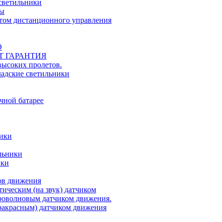
светильники
ты
ьтом дистанционного управления
О
ЕТ ГАРАНТИЯ
ысоких пролетов.
ладские светильники
чной батарее
ники
льники
ики
ов движения
ическим (на звук) датчиком
роволновым датчиком движения.
акрасным) датчиком движения