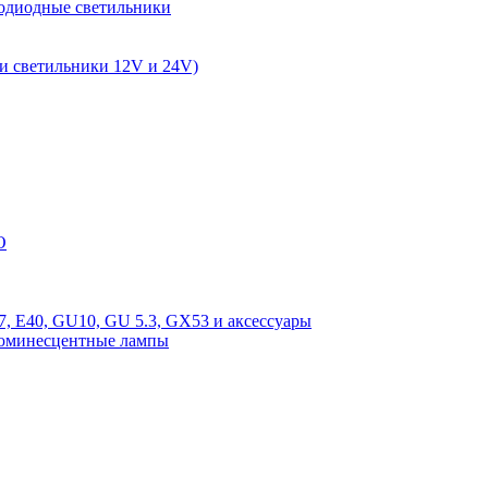
одиодные светильники
и светильники 12V и 24V)
O
, E40, GU10, GU 5.3, GX53 и аксессуары
люминесцентные лампы