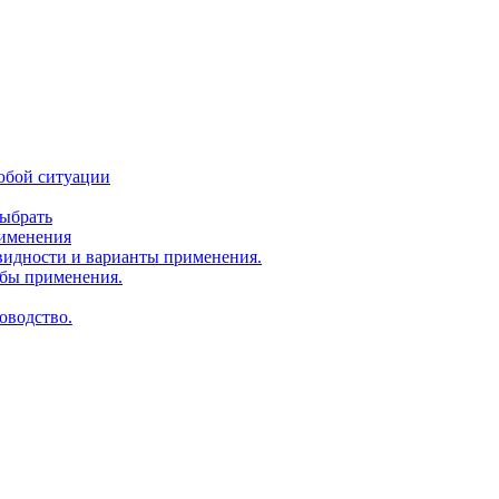
юбой ситуации
выбрать
рименения
идности и варианты применения.
бы применения.
оводство.