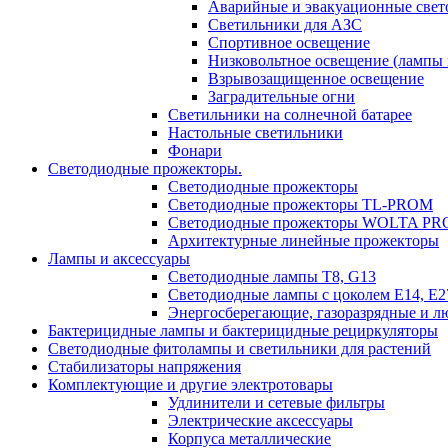
Аварийные и эвакуационные свет
Светильники для АЗС
Спортивное освещение
Низковольтное освещение (лампы 
Взрывозащищенное освещение
Заградительные огни
Светильники на солнечной батарее
Настольные светильники
Фонари
Светодиодные прожекторы.
Светодиодные прожекторы
Светодиодные прожекторы TL-PROM
Светодиодные прожекторы WOLTA PR
Архитектурные линейные прожекторы
Лампы и аксессуары
Светодиодные лампы Т8, G13
Светодиодные лампы с цоколем Е14, Е27
Энергосберегающие, газоразрядные и 
Бактерицидные лампы и бактерицидные рециркуляторы
Светодиодные фитолампы и светильники для растений
Стабилизаторы напряжения
Комплектующие и другие электротовары
Удлинители и сетевые фильтры
Электрические аксессуары
Корпуса металлические