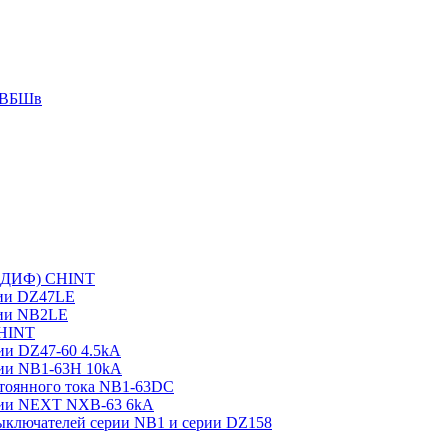
 АВБШв
 (ДИФ) CHINT
рии DZ47LE
рии NB2LE
CHINT
ии DZ47-60 4.5kA
рии NB1-63H 10kA
тоянного тока NB1-63DC
рии NEXT NXB-63 6kA
выключателей серии NB1 и серии DZ158