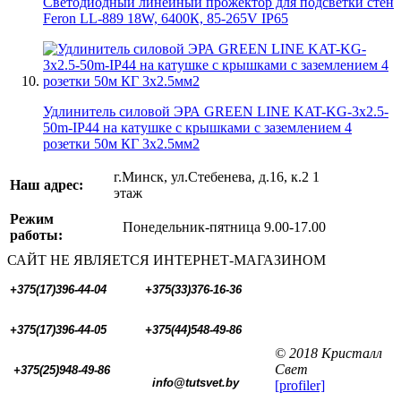
Светодиодный линейный прожектор для подсветки стен
Feron LL-889 18W, 6400К, 85-265V IP65
Удлинитель силовой ЭРА GREEN LINE KAT-KG-3x2.5-
50m-IP44 на катушке c крышками с заземлением 4
розетки 50м КГ 3x2.5мм2
г.Минск, ул.Стебенева, д.16, к.2 1
Наш адрес:
этаж
Режим
Понедельник-пятница 9.00-17.00
работы:
САЙТ НЕ ЯВЛЯЕТСЯ ИНТЕРНЕТ-МАГАЗИНОМ
+375(17)396-44-04
+375(33)376-16-36
+375(17)396-44-05 
+375(44)548-49-86
© 2018 Кристалл
Свет
+375(25)948-49-86
  info@tutsvet.by
[profiler]