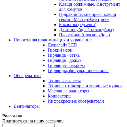
Клещи обжимные. Инструмент
для хомутов
Гидравлические пресс-клещи
серии «МастерЭлектрик»
Бокорезы (кусачки)
Длинногубцы (тонкогубцы)
Пассатижи (плоскогубцы)
Новогодняя иллюминация и украшение
Дюралайт LED
Гибкий неон
Гирлянда - сетка
Гирлянда - дождь
Гирлянда - бахрома
Гирлянды, фигуры, проекторы.
Обогреватели
Тепловые завесы
Тепловентиляторы и тепловые пушки
Масляные радиаторы
Конвекторы
Инфракрасные обогреватели
Вентиляторы
Рассылка
Подписаться на нашу рассылку: