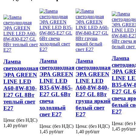
Лампа
Лампа
Лампа
Лампа
светодио
светодиодная
светодиодная
светодиодная
ЭРА GR
ЭРА GREEN
ЭРА GREEN
ЭРА GREEN
LINE L
LINE LED
LINE LED
LINE LED
B35-6W-8
B35-6W-865-
A60-8W-840-
A60-8W-830-
E27 GL 
E27 GL 6Вт
E27 GL 8Вт
E27 GL 8Вт
свеча яр
свеча
груша яркий
теплый свет
белый св
холодный
белый свет
E27
E27
свет E27
E27
Цена: (без НДС)
Цена: (без
1,40
руб/шт
Цена: (без НДС)
Цена: (без НДС)
1,45
руб/шт
1,45
руб/шт
1,40
руб/шт