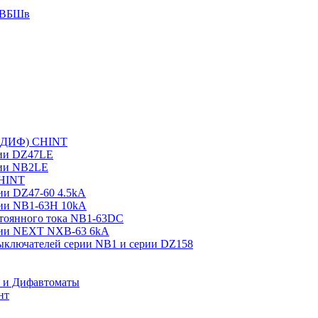
 АВБШв
 (ДИФ) CHINT
рии DZ47LE
рии NB2LE
CHINT
ии DZ47-60 4.5kA
рии NB1-63H 10kA
тоянного тока NB1-63DC
рии NEXT NXB-63 6kA
выключателей серии NB1 и серии DZ158
О и Дифавтоматы
нт