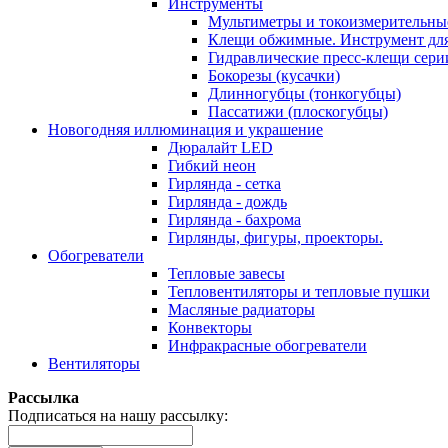
Инструменты
Мультиметры и токоизмерительны
Клещи обжимные. Инструмент для
Гидравлические пресс-клещи сер
Бокорезы (кусачки)
Длинногубцы (тонкогубцы)
Пассатижи (плоскогубцы)
Новогодняя иллюминация и украшение
Дюралайт LED
Гибкий неон
Гирлянда - сетка
Гирлянда - дождь
Гирлянда - бахрома
Гирлянды, фигуры, проекторы.
Обогреватели
Тепловые завесы
Тепловентиляторы и тепловые пушки
Масляные радиаторы
Конвекторы
Инфракрасные обогреватели
Вентиляторы
Рассылка
Подписаться на нашу рассылку: