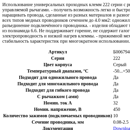
Использование универсальных проходных клемм 222 серии с ры
управляемой рычагами. - получить возможность легко и быстро
наращивать провода, сделанные из разных материалов и разно
всех типов медных проводников сечением до 4.0 мм2: одножи
разъединение подключённого проводника. - изделия обладают 
из полиамида 6.6. Не поддерживает горение, не содержит гало
электропроводность и низкий нагрев клеммы. - прижимной ме
стабильность характеристик при многократном использовании.
Артикул
Б006794
Серия
222
Цвет корпуса
Серый
Температурный диапазон, °C
-50...+50
Подходит для одножильного провода
Да
Подходит для многожильного провода
Да
Подходит для гибкого провода
Да
С рычажком (-ами)
Да
Номин. ток A
32
Номин. напряжение, В
450
Количество зажимов (подключаемых проводников)
10
Сечение проводника, мм
0.08-2.5
Документация
Downlo