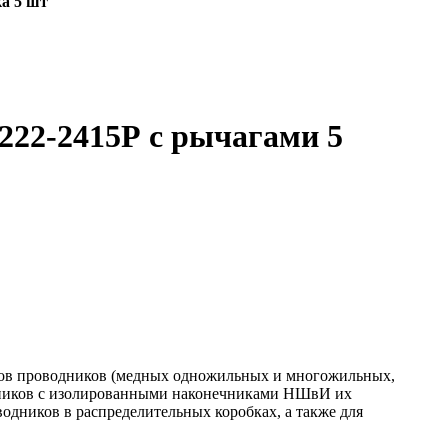
ка 5 шт
222-2415Р с рычагами 5
пов проводников (медных одножильных и многожильных,
дников с изолированными наконечниками НШвИ их
дников в распределительных коробках, а также для