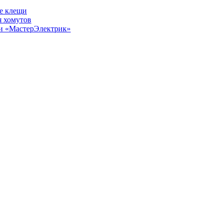
е клещи
 хомутов
ии «МастерЭлектрик»