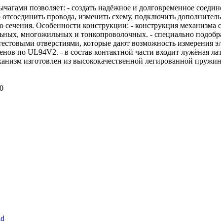
чагами позволяет: - создать надёжное и долговременное соеди
 отсоединить провода, изменить схему, подключить дополнитель
го сечения. Особенности конструкции: - конструкция механизм
льных, многожильных и тонкопроволочных. - специально подобр
тестовыми отверстиями, которые дают возможность измерения э
генов по UL94V2. - в состав контактной части входит лужёная л
ханизм изготовлен из высококачественной легированной пружи
0
ad