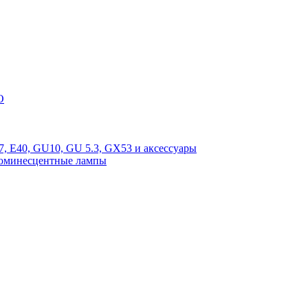
O
, E40, GU10, GU 5.3, GX53 и аксессуары
люминесцентные лампы