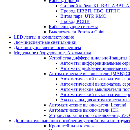
Кабель, провод
Силовой кабель КГ. ВВГ. АВВГ.
Провод ШВВП, ПВС, ШТПЛ
Витая пара. UTP. КМС
Провод КСПВ
Кабеленесущие системы
Выключатели Розетки Chint
LED ленты и комплектующие
Люминесцентные светильники
Датчики управления освещением
Модульное оборудование, Автоматика
Устройства дифференциальной защиты
Автоматы дифференциальные се
Автоматы дифференциальные се
Автоматические выключатели (МАВ) 
Автоматический выключатель сер
Автоматический выключатель се
Автоматические выключатели пос
Автоматический выключатель се
Аксессуары для автоматических 
Автоматические выключатели Legrand
Автоматические выключатели IEK
Устройство защитного отключения, УЗ
Дополнительные приспособления устройства и инструме
Кронштейны и крепеж