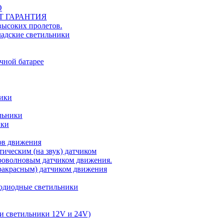
О
ЕТ ГАРАНТИЯ
ысоких пролетов.
ладские светильники
чной батарее
ники
льники
ики
ов движения
ическим (на звук) датчиком
роволновым датчиком движения.
акрасным) датчиком движения
одиодные светильники
и светильники 12V и 24V)