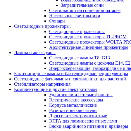
Заградительные огни
Светильники на солнечной батарее
Настольные светильники
Фонари
Светодиодные прожекторы.
Светодиодные прожекторы
Светодиодные прожекторы TL-PROM
Светодиодные прожекторы WOLTA PR
Архитектурные линейные прожекторы
Лампы и аксессуары
Светодиодные лампы Т8, G13
Светодиодные лампы с цоколем Е14, Е27
Энергосберегающие, газоразрядные и 
Бактерицидные лампы и бактерицидные рециркуляторы
Светодиодные фитолампы и светильники для растений
Стабилизаторы напряжения
Комплектующие и другие электротовары
Удлинители и сетевые фильтры
Электрические аксессуары
Корпуса металлические
Розетки и выключатели
Дроссели электромагнитные
ЭПРА для люминесцентных ламп
Блоки аварийного питания и драйверы