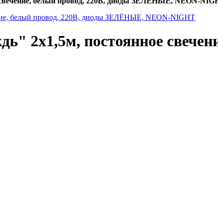
 свечение, белый провод, 220В, диоды ЗЕЛЁНЫЕ, NEON-NIG
" 2х1,5м, постоянное свечени