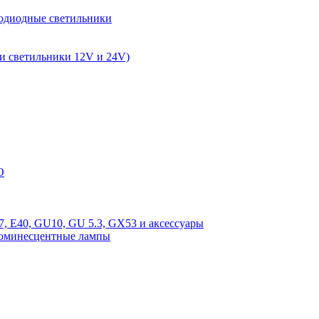
одиодные светильники
и светильники 12V и 24V)
O
, E40, GU10, GU 5.3, GX53 и аксессуары
люминесцентные лампы