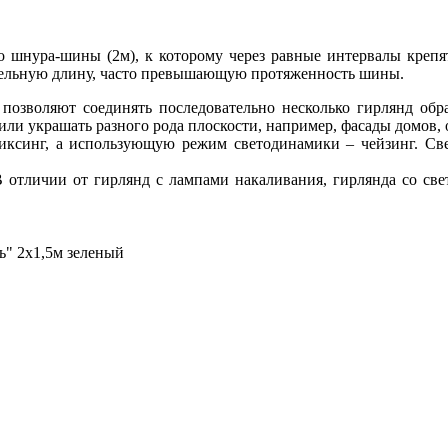
 шнура-шины (2м), к которому через равные интервалы крепят
ительную длину, часто превышающую протяженность шины.
озволяют соединять последовательно несколько гирлянд обр
или украшать разного рода плоскости, например, фасады домов, о
иксинг, а использующую режим светодинамики – чейзинг. Св
 отличии от гирлянд с лампами накаливания, гирлянда со свет
" 2х1,5м зеленый