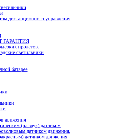
светильники
ты
ьтом дистанционного управления
О
ЕТ ГАРАНТИЯ
ысоких пролетов.
ладские светильники
чной батарее
ники
льники
ики
ов движения
ическим (на звук) датчиком
роволновым датчиком движения.
акрасным) датчиком движения