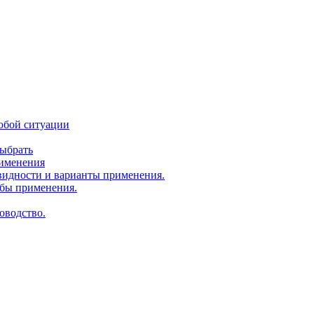
юбой ситуации
выбрать
рименения
идности и варианты применения.
бы применения.
оводство.