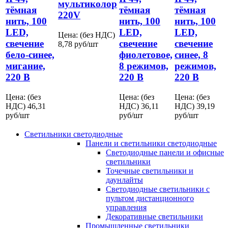
мультиколор
тёмная
тёмная
тёмная
220V
нить, 100
нить, 100
нить, 100
LED,
LED,
LED,
Цена: (без НДС)
свечение
свечение
свечение
8,78
руб/шт
бело-синее,
фиолетовое,
синее, 8
мигание,
8 режимов,
режимов,
220 В
220 В
220 В
Цена: (без
Цена: (без
Цена: (без
НДС)
46,31
НДС)
36,11
НДС)
39,19
руб/шт
руб/шт
руб/шт
Светильники светодиодные
Панели и светильники светодиодные
Светодиодные панели и офисные
светильники
Точечные светильники и
даунлайты
Светодиодные светильники с
пультом дистанционного
управления
Декоративные светильники
Промышленные светильники