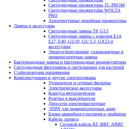
Светодиодные прожекторы TL-PROM
Светодиодные прожекторы WOLTA
PRO
Архитектурные линейные прожекторы
Лампы и аксессуары
Светодиодные лампы Т8, G13
Светодиодные лампы с цоколем Е14,
Е27, E40, GU10, GU 5.3, GX53 и
аксессуары
Энергосберегающие, газоразрядные и
люминесцентные лампы
Бактерицидные лампы и бактерицидные рециркуляторы
Светодиодные фитолампы и светильники для растений
Стабилизаторы напряжения
Комплектующие и другие электротовары
Удлинители и сетевые фильтры
Электрические аксессуары
Корпуса металлические
Розетки и выключатели
Дроссели электромагнитные
ЭПРА для люминесцентных ламп
Блоки аварийного питания и драйверы
Кабель, провод
Силовой кабель КГ. ВВГ. АВВГ.