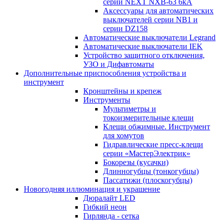
серии NEXT NXB-63 6kA
Аксессуары для автоматических
выключателей серии NB1 и
серии DZ158
Автоматические выключатели Legrand
Автоматические выключатели IEK
Устройство защитного отключения,
УЗО и Дифавтоматы
Дополнительные приспособления устройства и
инструмент
Кронштейны и крепеж
Инструменты
Мультиметры и
токоизмерительные клещи
Клещи обжимные. Инструмент
для хомутов
Гидравлические пресс-клещи
серии «МастерЭлектрик»
Бокорезы (кусачки)
Длинногубцы (тонкогубцы)
Пассатижи (плоскогубцы)
Новогодняя иллюминация и украшение
Дюралайт LED
Гибкий неон
Гирлянда - сетка