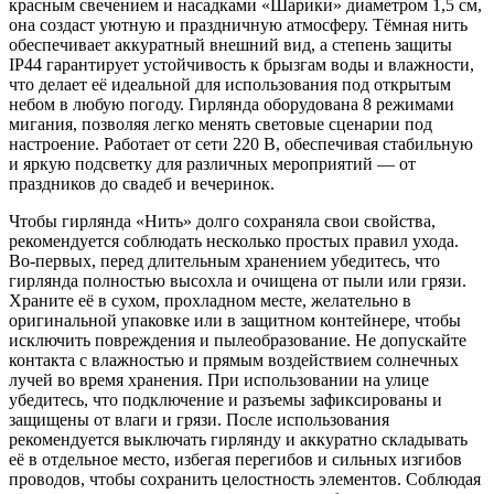
красным свечением и насадками «Шарики» диаметром 1,5 см,
она создаст уютную и праздничную атмосферу. Тёмная нить
обеспечивает аккуратный внешний вид, а степень защиты
IP44 гарантирует устойчивость к брызгам воды и влажности,
что делает её идеальной для использования под открытым
небом в любую погоду. Гирлянда оборудована 8 режимами
мигания, позволяя легко менять световые сценарии под
настроение. Работает от сети 220 В, обеспечивая стабильную
и яркую подсветку для различных мероприятий — от
праздников до свадеб и вечеринок.
Чтобы гирлянда «Нить» долго сохраняла свои свойства,
рекомендуется соблюдать несколько простых правил ухода.
Во-первых, перед длительным хранением убедитесь, что
гирлянда полностью высохла и очищена от пыли или грязи.
Храните её в сухом, прохладном месте, желательно в
оригинальной упаковке или в защитном контейнере, чтобы
исключить повреждения и пылеобразование. Не допускайте
контакта с влажностью и прямым воздействием солнечных
лучей во время хранения. При использовании на улице
убедитесь, что подключение и разъемы зафиксированы и
защищены от влаги и грязи. После использования
рекомендуется выключать гирлянду и аккуратно складывать
её в отдельное место, избегая перегибов и сильных изгибов
проводов, чтобы сохранить целостность элементов. Соблюдая