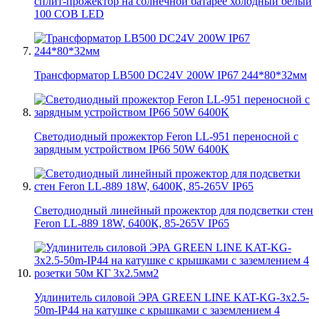
сплит-прожектор на солнечной батарее холодный белый
100 COB LED
Трансформатор LB500 DC24V 200W IP67 244*80*32мм
Светодиодный прожектор Feron LL-951 переносной с
зарядным устройством IP66 50W 6400K
Светодиодный линейный прожектор для подсветки стен
Feron LL-889 18W, 6400К, 85-265V IP65
Удлинитель силовой ЭРА GREEN LINE KAT-KG-3x2.5-
50m-IP44 на катушке c крышками с заземлением 4