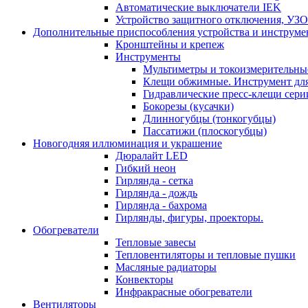
Автоматические выключатели IEK
Устройство защитного отключения, УЗ
Дополнительные приспособления устройства и инструме
Кронштейны и крепеж
Инструменты
Мультиметры и токоизмерительны
Клещи обжимные. Инструмент для
Гидравлические пресс-клещи сер
Бокорезы (кусачки)
Длинногубцы (тонкогубцы)
Пассатижи (плоскогубцы)
Новогодняя иллюминация и украшение
Дюралайт LED
Гибкий неон
Гирлянда - сетка
Гирлянда - дождь
Гирлянда - бахрома
Гирлянды, фигуры, проекторы.
Обогреватели
Тепловые завесы
Тепловентиляторы и тепловые пушки
Масляные радиаторы
Конвекторы
Инфракрасные обогреватели
Вентиляторы