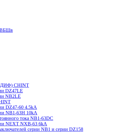
 АВБШв
 (ДИФ) CHINT
рии DZ47LE
рии NB2LE
CHINT
ии DZ47-60 4.5kA
рии NB1-63H 10kA
тоянного тока NB1-63DC
рии NEXT NXB-63 6kA
выключателей серии NB1 и серии DZ158