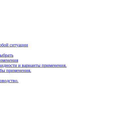
юбой ситуации
выбрать
рименения
идности и варианты применения.
бы применения.
оводство.