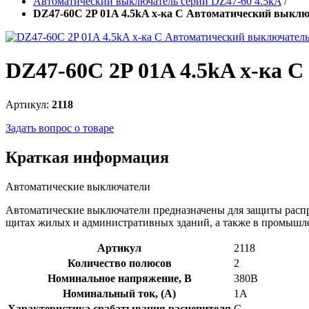
Автоматический выключатель серии DZ47-60 4.5kA
/
DZ47-60C 2P 01A 4.5kA х-ка C Автоматический выкл
DZ47-60C 2P 01A 4.5kA х-ка 
Артикул:
2118
Задать вопрос о товаре
Краткая информация
Автоматические выключатели
Автоматические выключатели предназначены для защиты распр
щитах жилых и административных зданий, а также в промышл
Артикул
2118
Количество полюсов
2
Номинальное напряжение, В
380В
Номинальный ток, (А)
1А
Характеристика срабатывания расцепителя
C