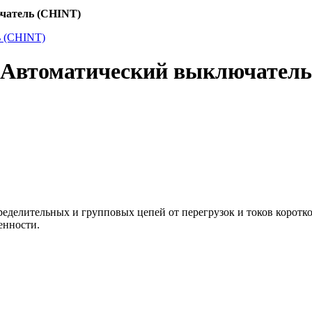
ючатель (CHINT)
C Автоматический выключател
еделительных и групповых цепей от перегрузок и токов коротк
енности.