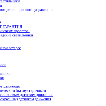
светильники
ты
ьтом дистанционного управления
О
ЕТ ГАРАНТИЯ
ысоких пролетов.
ладские светильники
чной батарее
ники
льники
ики
ов движения
ическим (на звук) датчиком
роволновым датчиком движения.
акрасным) датчиком движения