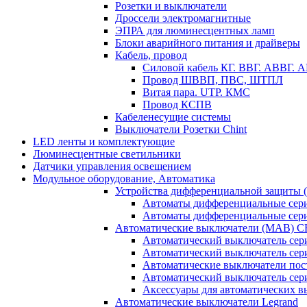
Розетки и выключатели
Дроссели электромагнитные
ЭПРА для люминесцентных ламп
Блоки аварийного питания и драйверы
Кабель, провод
Силовой кабель КГ. ВВГ. АВВГ.
Провод ШВВП, ПВС, ШТПЛ
Витая пара. UTP. КМС
Провод КСПВ
Кабеленесущие системы
Выключатели Розетки Chint
LED ленты и комплектующие
Люминесцентные светильники
Датчики управления освещением
Модульное оборудование, Автоматика
Устройства дифференциальной защиты
Автоматы дифференциальные се
Автоматы дифференциальные се
Автоматические выключатели (МАВ) 
Автоматический выключатель сер
Автоматический выключатель се
Автоматические выключатели пос
Автоматический выключатель се
Аксессуары для автоматических 
Автоматические выключатели Legrand