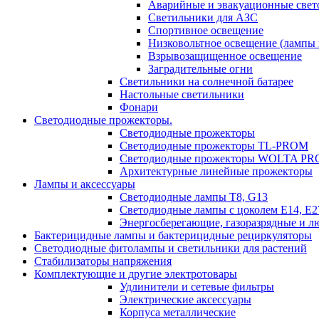
Аварийные и эвакуационные свет
Светильники для АЗС
Спортивное освещение
Низковольтное освещение (лампы 
Взрывозащищенное освещение
Заградительные огни
Светильники на солнечной батарее
Настольные светильники
Фонари
Светодиодные прожекторы.
Светодиодные прожекторы
Светодиодные прожекторы TL-PROM
Светодиодные прожекторы WOLTA PR
Архитектурные линейные прожекторы
Лампы и аксессуары
Светодиодные лампы Т8, G13
Светодиодные лампы с цоколем Е14, Е27
Энергосберегающие, газоразрядные и 
Бактерицидные лампы и бактерицидные рециркуляторы
Светодиодные фитолампы и светильники для растений
Стабилизаторы напряжения
Комплектующие и другие электротовары
Удлинители и сетевые фильтры
Электрические аксессуары
Корпуса металлические