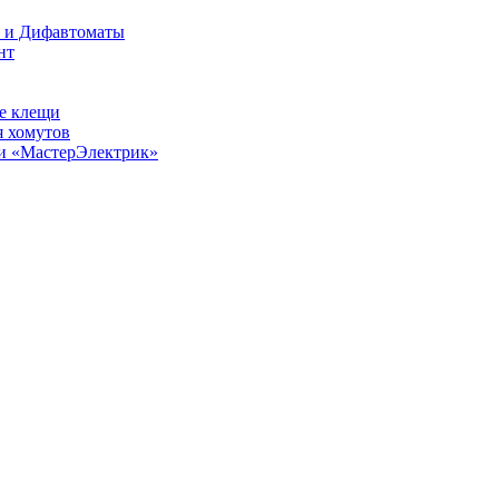
О и Дифавтоматы
нт
е клещи
 хомутов
ии «МастерЭлектрик»