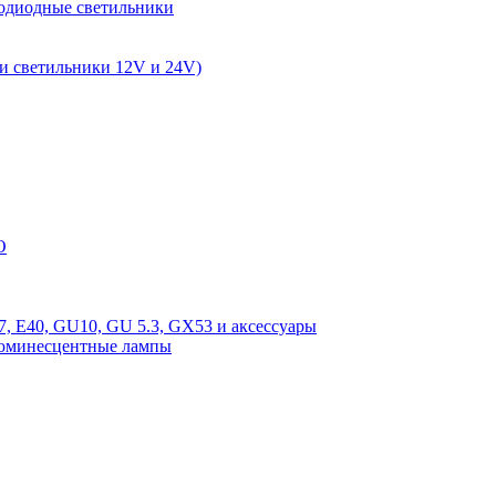
одиодные светильники
и светильники 12V и 24V)
O
, E40, GU10, GU 5.3, GX53 и аксессуары
люминесцентные лампы