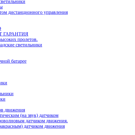
светильники
ты
ьтом дистанционного управления
О
ЕТ ГАРАНТИЯ
ысоких пролетов.
ладские светильники
чной батарее
ники
льники
ики
ов движения
ическим (на звук) датчиком
роволновым датчиком движения.
акрасным) датчиком движения