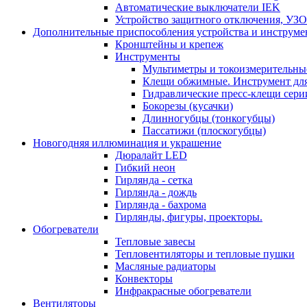
Автоматические выключатели IEK
Устройство защитного отключения, УЗ
Дополнительные приспособления устройства и инструме
Кронштейны и крепеж
Инструменты
Мультиметры и токоизмерительны
Клещи обжимные. Инструмент для
Гидравлические пресс-клещи сер
Бокорезы (кусачки)
Длинногубцы (тонкогубцы)
Пассатижи (плоскогубцы)
Новогодняя иллюминация и украшение
Дюралайт LED
Гибкий неон
Гирлянда - сетка
Гирлянда - дождь
Гирлянда - бахрома
Гирлянды, фигуры, проекторы.
Обогреватели
Тепловые завесы
Тепловентиляторы и тепловые пушки
Масляные радиаторы
Конвекторы
Инфракрасные обогреватели
Вентиляторы