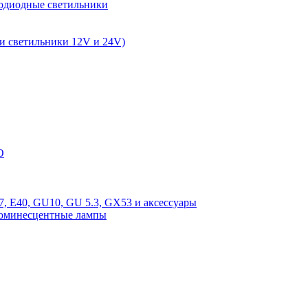
одиодные светильники
и светильники 12V и 24V)
O
, E40, GU10, GU 5.3, GX53 и аксессуары
люминесцентные лампы