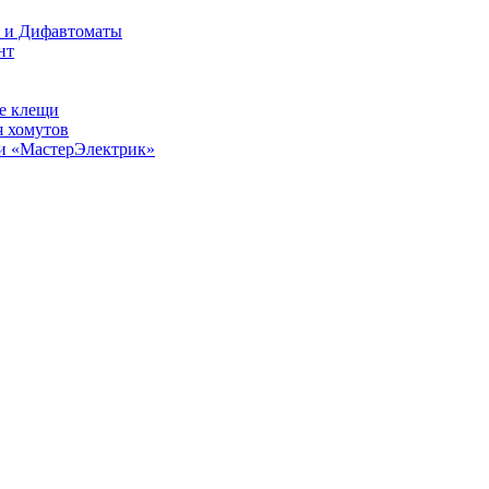
О и Дифавтоматы
нт
е клещи
 хомутов
ии «МастерЭлектрик»