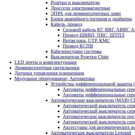
Розетки и выключатели
Дроссели электромагнитные
ЭПРА для люминесцентных ламп
Блоки аварийного питания и драйверы
Кабель, провод
Силовой кабель КГ. ВВГ. АВВГ.
Провод ШВВП, ПВС, ШТПЛ
Витая пара. UTP. КМС
Провод КСПВ
Кабеленесущие системы
Выключатели Розетки Chint
LED ленты и комплектующие
Люминесцентные светильники
Датчики управления освещением
Модульное оборудование, Автоматика
Устройства дифференциальной защиты
Автоматы дифференциальные се
Автоматы дифференциальные се
Автоматические выключатели (МАВ) 
Автоматический выключатель сер
Автоматический выключатель се
Автоматические выключатели пос
Автоматический выключатель се
Аксессуары для автоматических 
Автоматические выключатели Legrand