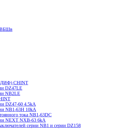
 АВБШв
 (ДИФ) CHINT
рии DZ47LE
рии NB2LE
CHINT
ии DZ47-60 4.5kA
рии NB1-63H 10kA
тоянного тока NB1-63DC
рии NEXT NXB-63 6kA
выключателей серии NB1 и серии DZ158