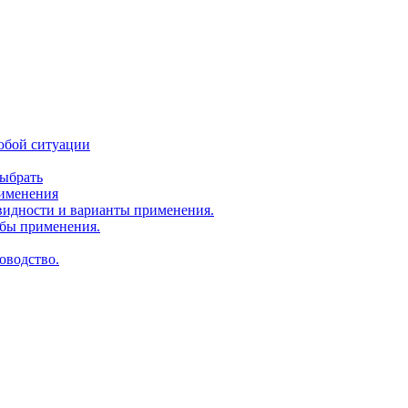
юбой ситуации
выбрать
рименения
идности и варианты применения.
бы применения.
оводство.