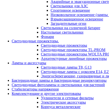
Аварийные и эвакуационные свет
Светильники для АЗС
Спортивное освещение
Низковольтное освещение (лампы 
Взрывозащищенное освещение
Заградительные огни
Светильники на солнечной батарее
Настольные светильники
Фонари
Светодиодные прожекторы.
Светодиодные прожекторы
Светодиодные прожекторы TL-PROM
Светодиодные прожекторы WOLTA PR
Архитектурные линейные прожекторы
Лампы и аксессуары
Светодиодные лампы Т8, G13
Светодиодные лампы с цоколем Е14, Е27
Энергосберегающие, газоразрядные и 
Бактерицидные лампы и бактерицидные рециркуляторы
Светодиодные фитолампы и светильники для растений
Стабилизаторы напряжения
Комплектующие и другие электротовары
Удлинители и сетевые фильтры
Электрические аксессуары
Корпуса металлические