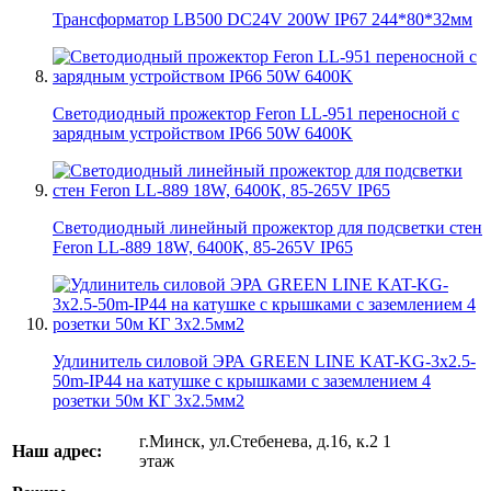
Трансформатор LB500 DC24V 200W IP67 244*80*32мм
Светодиодный прожектор Feron LL-951 переносной с
зарядным устройством IP66 50W 6400K
Светодиодный линейный прожектор для подсветки стен
Feron LL-889 18W, 6400К, 85-265V IP65
Удлинитель силовой ЭРА GREEN LINE KAT-KG-3x2.5-
50m-IP44 на катушке c крышками с заземлением 4
розетки 50м КГ 3x2.5мм2
г.Минск, ул.Стебенева, д.16, к.2 1
Наш адрес:
этаж