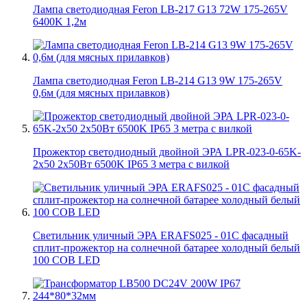
Лампа светодиодная Feron LB-217 G13 72W 175-265V
6400K 1,2м
Лампа светодиодная Feron LB-214 G13 9W 175-265V
0,6м (для мясных прилавков)
Прожектор светодиодный двойной ЭРА LPR-023-0-65K-
2х50 2х50Вт 6500K IP65 3 метра с вилкой
Светильник уличный ЭРА ERAFS025 - 01C фасадный
сплит-прожектор на солнечной батарее холодный белый
100 COB LED