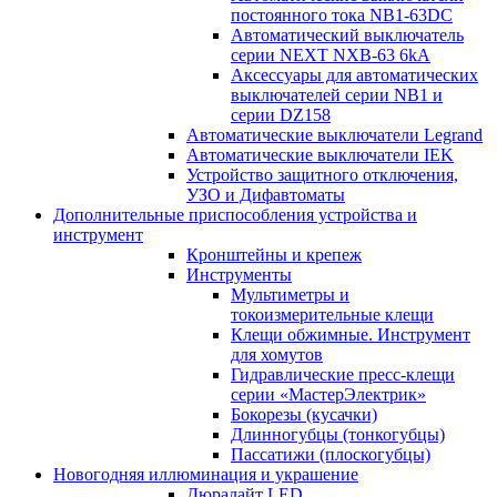
постоянного тока NB1-63DC
Автоматический выключатель
серии NEXT NXB-63 6kA
Аксессуары для автоматических
выключателей серии NB1 и
серии DZ158
Автоматические выключатели Legrand
Автоматические выключатели IEK
Устройство защитного отключения,
УЗО и Дифавтоматы
Дополнительные приспособления устройства и
инструмент
Кронштейны и крепеж
Инструменты
Мультиметры и
токоизмерительные клещи
Клещи обжимные. Инструмент
для хомутов
Гидравлические пресс-клещи
серии «МастерЭлектрик»
Бокорезы (кусачки)
Длинногубцы (тонкогубцы)
Пассатижи (плоскогубцы)
Новогодняя иллюминация и украшение
Дюралайт LED