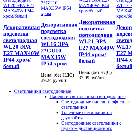
Декоративная
Декоративная
Декоративная
Декор
подсветка
подсветка
подсветка
подсв
светодиодная
светодиодная
светодиодная
свето
WL21 ЭРА
WL16 ЭРА
WL20 ЭРА
WL17
E27 MAX40W
2*GU10
E27 MAX40W
E27 
IP44 хром/
MAX35W
IP44 хром/
IP44 
белый
IP54 хром
белый
белы
Цена: (без НДС)
Цена: (без НДС)
37,99
руб/шт
39,24
руб/шт
Светильники светодиодные
Панели и светильники светодиодные
Светодиодные панели и офисные
светильники
Точечные светильники и
даунлайты
Светодиодные светильники с
пультом дистанционного