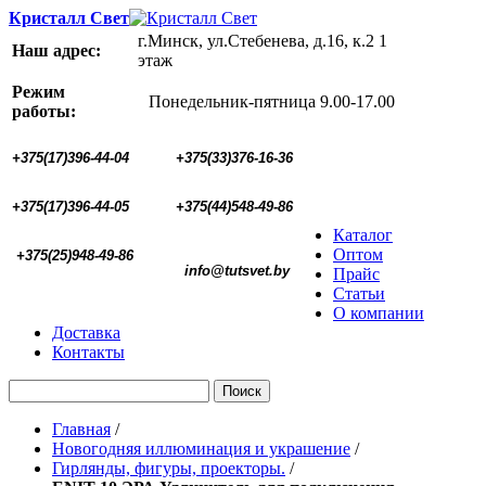
Кристалл Свет
г.Минск, ул.Стебенева, д.16, к.2 1
Наш адрес:
этаж
Режим
Понедельник-пятница 9.00-17.00
работы:
+375(17)396-44-04
+375(33)376-16-36
+375(17)396-44-05 
+375(44)548-49-86
Каталог
Оптом
+375(25)948-49-86
  info@tutsvet.by
Прайс
Статьи
О компании
Доставка
Контакты
Поиск
Главная
/
Новогодняя иллюминация и украшение
/
Гирлянды, фигуры, проекторы.
/