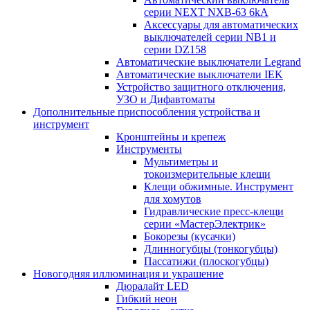
серии NEXT NXB-63 6kA
Аксессуары для автоматических
выключателей серии NB1 и
серии DZ158
Автоматические выключатели Legrand
Автоматические выключатели IEK
Устройство защитного отключения,
УЗО и Дифавтоматы
Дополнительные приспособления устройства и
инструмент
Кронштейны и крепеж
Инструменты
Мультиметры и
токоизмерительные клещи
Клещи обжимные. Инструмент
для хомутов
Гидравлические пресс-клещи
серии «МастерЭлектрик»
Бокорезы (кусачки)
Длинногубцы (тонкогубцы)
Пассатижи (плоскогубцы)
Новогодняя иллюминация и украшение
Дюралайт LED
Гибкий неон