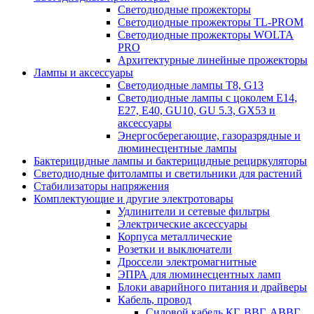
Светодиодные прожекторы
Светодиодные прожекторы TL-PROM
Светодиодные прожекторы WOLTA
PRO
Архитектурные линейные прожекторы
Лампы и аксессуары
Светодиодные лампы Т8, G13
Светодиодные лампы с цоколем Е14,
Е27, E40, GU10, GU 5.3, GX53 и
аксессуары
Энергосберегающие, газоразрядные и
люминесцентные лампы
Бактерицидные лампы и бактерицидные рециркуляторы
Светодиодные фитолампы и светильники для растений
Стабилизаторы напряжения
Комплектующие и другие электротовары
Удлинители и сетевые фильтры
Электрические аксессуары
Корпуса металлические
Розетки и выключатели
Дроссели электромагнитные
ЭПРА для люминесцентных ламп
Блоки аварийного питания и драйверы
Кабель, провод
Силовой кабель КГ. ВВГ. АВВГ.