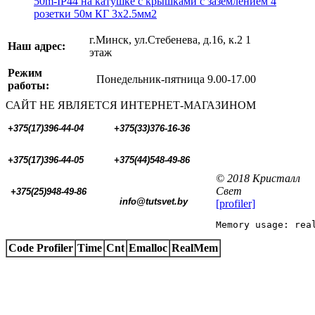
50m-IP44 на катушке c крышками с заземлением 4
розетки 50м КГ 3x2.5мм2
г.Минск, ул.Стебенева, д.16, к.2 1
Наш адрес:
этаж
Режим
Понедельник-пятница 9.00-17.00
работы:
САЙТ НЕ ЯВЛЯЕТСЯ ИНТЕРНЕТ-МАГАЗИНОМ
+375(17)396-44-04
+375(33)376-16-36
+375(17)396-44-05 
+375(44)548-49-86
© 2018 Кристалл
Свет
+375(25)948-49-86
  info@tutsvet.by
[profiler]
Memory usage: rea
Code Profiler
Time
Cnt
Emalloc
RealMem